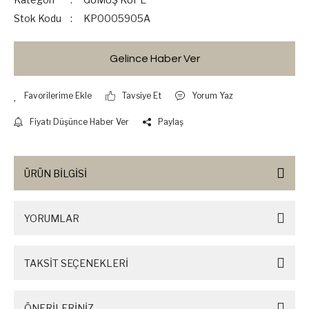
Stok Kodu
KP0005905A
Gelince Haber Ver
Tavsiye Et
Yorum Yaz
Fiyatı Düşünce Haber Ver
Paylaş
ÜRÜN BİLGİSİ
YORUMLAR
TAKSİT SEÇENEKLERİ
ÖNERİLERİNİZ