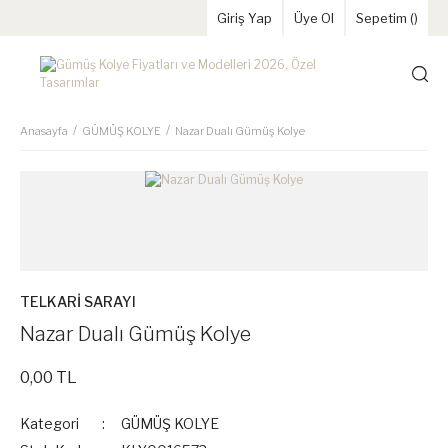
Giriş Yap
Üye Ol
Sepetim (
)
Anasayfa
GÜMÜŞ KOLYE
Nazar Dualı Gümüş Kolye
TELKARİ SARAYI
Nazar Dualı Gümüş Kolye
0,00 TL
Kategori
GÜMÜŞ KOLYE