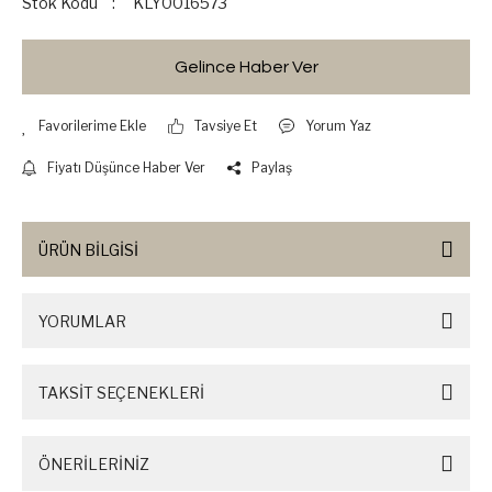
Stok Kodu
KLY0016573
Gelince Haber Ver
Tavsiye Et
Yorum Yaz
Fiyatı Düşünce Haber Ver
Paylaş
ÜRÜN BİLGİSİ
YORUMLAR
TAKSİT SEÇENEKLERİ
ÖNERİLERİNİZ