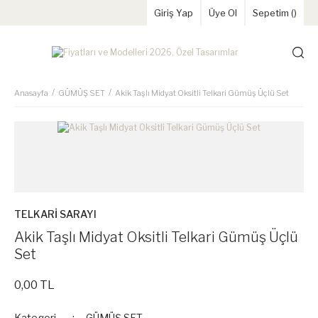
Giriş Yap
Üye Ol
Sepetim (
)
Anasayfa
GÜMÜŞ SET
Akik Taşlı Midyat Oksitli Telkari Gümüş Üçlü Set
TELKARİ SARAYI
Akik Taşlı Midyat Oksitli Telkari Gümüş Üçlü
Set
0,00 TL
Kategori
GÜMÜŞ SET