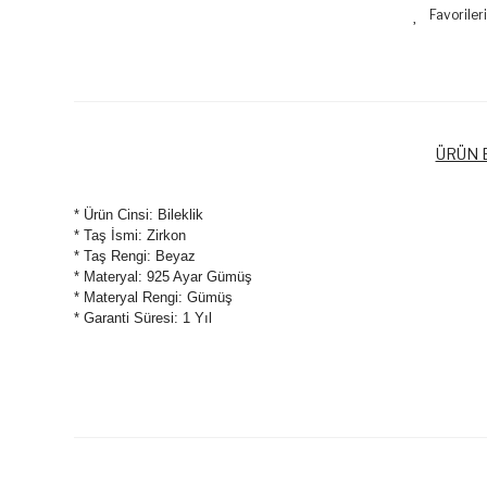
ÜRÜN B
* Ürün Cinsi: Bileklik
* Taş İsmi: Zirkon
* Taş Rengi: Beyaz
* Materyal: 925 Ayar Gümüş
* Materyal Rengi: Gümüş
* Garanti Süresi: 1 Yıl
Bu ürünün fiyat bilgisi, resim, ürün açıklamalarında ve diğer k
Görüş ve önerileriniz için teşekkür ederiz.
Ürün resmi kalitesiz, bozuk veya görüntülenemiyor.
Ürün açıklamasında eksik bilgiler bulunuyor.