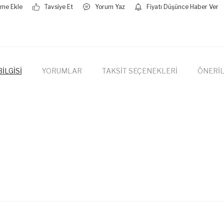
Tavsiye Et
Yorum Yaz
Fiyatı Düşünce Haber Ver
İLGİSİ
YORUMLAR
TAKSİT SEÇENEKLERİ
ÖNERİL
onularda yetersiz gördüğünüz noktaları öneri formunu kullanarak tarafımıza
Bu ürüne ilk yorumu siz yapın!
Yorum Yaz