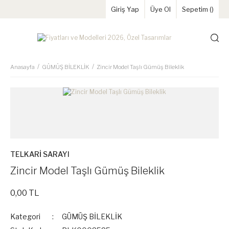
Giriş Yap
Üye Ol
Sepetim (
)
Anasayfa
GÜMÜŞ BİLEKLİK
Zincir Model Taşlı Gümüş Bileklik
TELKARİ SARAYI
Zincir Model Taşlı Gümüş Bileklik
0,00 TL
Kategori
GÜMÜŞ BİLEKLİK