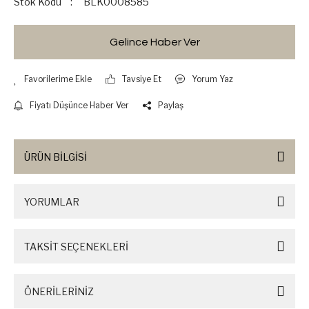
Stok Kodu
BLK0008585
Gelince Haber Ver
Tavsiye Et
Yorum Yaz
Fiyatı Düşünce Haber Ver
Paylaş
ÜRÜN BİLGİSİ
YORUMLAR
TAKSİT SEÇENEKLERİ
ÖNERİLERİNİZ