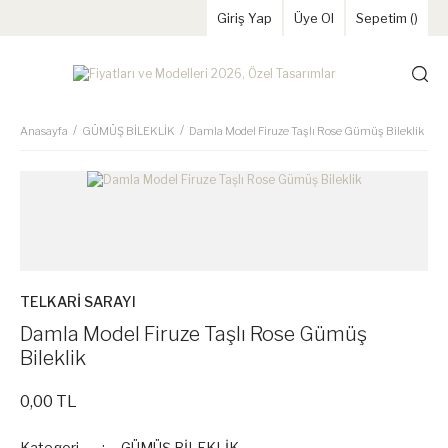
Giriş Yap
Üye Ol
Sepetim (
)
Anasayfa
GÜMÜŞ BİLEKLİK
Damla Model Firuze Taşlı Rose Gümüş Bileklik
TELKARİ SARAYI
Damla Model Firuze Taşlı Rose Gümüş
Bileklik
0,00 TL
Kategori
GÜMÜŞ BİLEKLİK