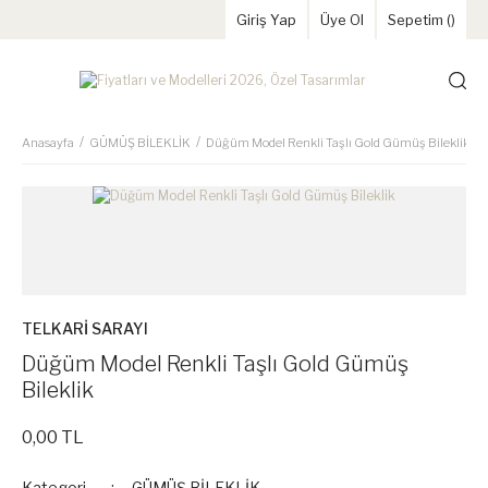
Giriş Yap
Üye Ol
Sepetim (
)
Anasayfa
GÜMÜŞ BİLEKLİK
Düğüm Model Renkli Taşlı Gold Gümüş Bileklik
TELKARİ SARAYI
Düğüm Model Renkli Taşlı Gold Gümüş
Bileklik
0,00 TL
Kategori
GÜMÜŞ BİLEKLİK