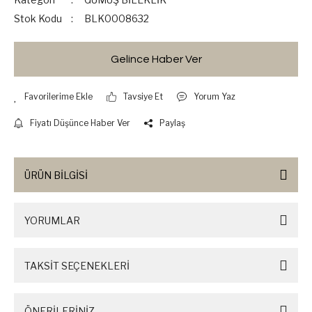
Stok Kodu
BLK0008632
Gelince Haber Ver
Tavsiye Et
Yorum Yaz
Fiyatı Düşünce Haber Ver
Paylaş
ÜRÜN BİLGİSİ
YORUMLAR
TAKSİT SEÇENEKLERİ
ÖNERİLERİNİZ