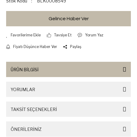
Stok Kodu
BLK0008549
Gelince Haber Ver
Tavsiye Et
Yorum Yaz
Fiyatı Düşünce Haber Ver
Paylaş
ÜRÜN BİLGİSİ
YORUMLAR
TAKSİT SEÇENEKLERİ
ÖNERİLERİNİZ