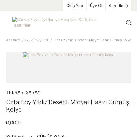
Giriş Yap
Üye Ol
Sepetim (
)
Anasayfa
GÜMÜŞ KOLYE
Orta Boy Yıldız Desenli Midyat Hasırı Gümüş Kolye
TELKARİ SARAYI
Orta Boy Yıldız Desenli Midyat Hasırı Gümüş
Kolye
0,00 TL
Kategori
GÜMÜŞ KOLYE