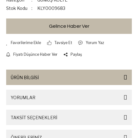
Stok Kodu
KLY0009683
Gelince Haber Ver
Tavsiye Et
Yorum Yaz
Fiyatı Düşünce Haber Ver
Paylaş
ÜRÜN BİLGİSİ
YORUMLAR
TAKSİT SEÇENEKLERİ
ÖNERİLERİNİZ