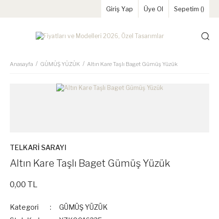
Giriş Yap
Üye Ol
Sepetim (
)
Anasayfa
GÜMÜŞ YÜZÜK
Altın Kare Taşlı Baget Gümüş Yüzük
TELKARİ SARAYI
Altın Kare Taşlı Baget Gümüş Yüzük
0,00 TL
Kategori
GÜMÜŞ YÜZÜK