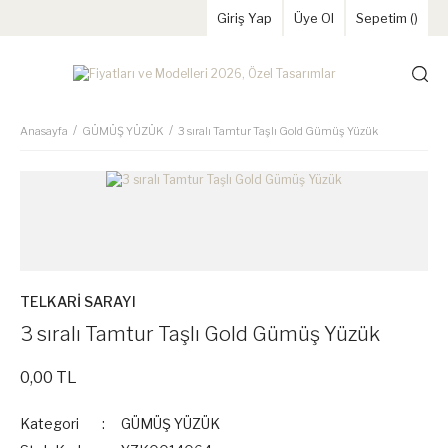
Giriş Yap
Üye Ol
Sepetim (
)
Anasayfa
GÜMÜŞ YÜZÜK
3 sıralı Tamtur Taşlı Gold Gümüş Yüzük
TELKARİ SARAYI
3 sıralı Tamtur Taşlı Gold Gümüş Yüzük
0,00 TL
Kategori
GÜMÜŞ YÜZÜK