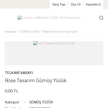
Giriş Yap
Üye Ol
Sepetim (
)
Anasayfa
GÜMÜŞ YÜZÜK
Rose Tasarım Gümüş Yüzük
TELKARİ SARAYI
Rose Tasarım Gümüş Yüzük
0,00 TL
Kategori
GÜMÜŞ YÜZÜK