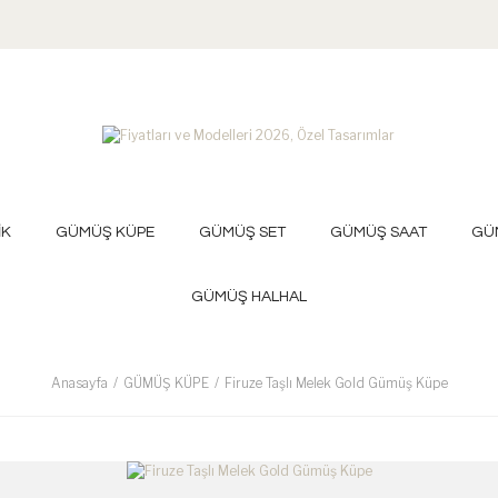
İK
GÜMÜŞ KÜPE
GÜMÜŞ SET
GÜMÜŞ SAAT
GÜ
GÜMÜŞ HALHAL
Anasayfa
GÜMÜŞ KÜPE
Firuze Taşlı Melek Gold Gümüş Küpe