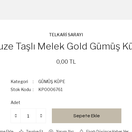
TELKARİ SARAYI
ruze Taşlı Melek Gold Gümüş K
0,00 TL
Kategori
GÜMÜŞ KÜPE
Stok Kodu
KP0006761
Adet
Sepete Ekle
Tavsiye Et
Yorum Yaz
Fiyatı Düşünce Haber Ver