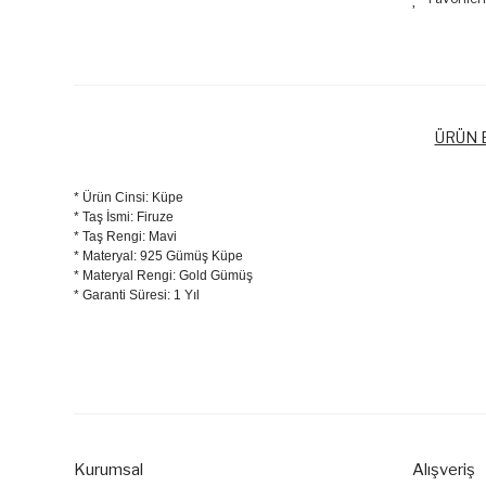
ÜRÜN B
* Ürün Cinsi: Küpe
* Taş İsmi: Firuze
* Taş Rengi: Mavi
* Materyal: 925 Gümüş Küpe
* Materyal Rengi: Gold Gümüş
* Garanti Süresi: 1 Yıl
Bu ürünün fiyat bilgisi, resim, ürün açıklamalarında ve diğer k
Görüş ve önerileriniz için teşekkür ederiz.
Ürün resmi kalitesiz, bozuk veya görüntülenemiyor.
Ürün açıklamasında eksik bilgiler bulunuyor.
Kurumsal
Alışveriş
Ürün bilgilerinde hatalar bulunuyor.