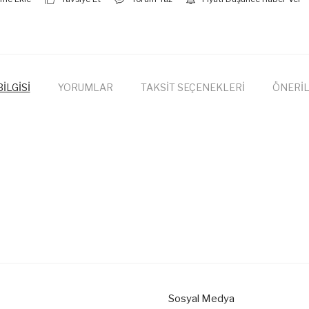
İLGİSİ
YORUMLAR
TAKSİT SEÇENEKLERİ
ÖNERİL
onularda yetersiz gördüğünüz noktaları öneri formunu kullanarak tarafımıza
Bu ürüne ilk yorumu siz yapın!
Yorum Yaz
Sosyal Medya