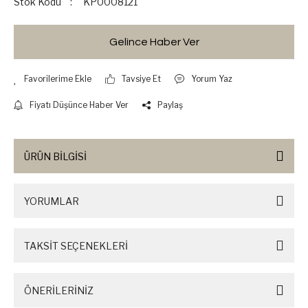
Stok Kodu
KP0008121
Gelince Haber Ver
Tavsiye Et
Yorum Yaz
Fiyatı Düşünce Haber Ver
Paylaş
ÜRÜN BİLGİSİ
YORUMLAR
TAKSİT SEÇENEKLERİ
ÖNERİLERİNİZ