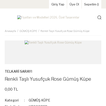
Giriş Yap
Üye Ol
Sepetim (
)
Anasayfa
GÜMÜŞ KÜPE
Renkli Taşlı Yusufçuk Rose Gümüş Küpe
TELKARİ SARAYI
Renkli Taşlı Yusufçuk Rose Gümüş Küpe
0,00 TL
Kategori
GÜMÜŞ KÜPE