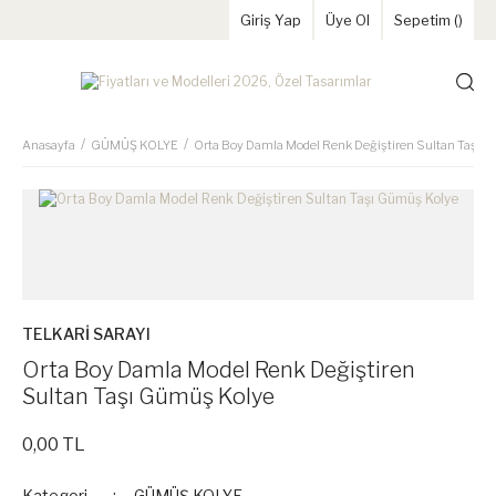
Giriş Yap
Üye Ol
Sepetim (
)
Anasayfa
GÜMÜŞ KOLYE
Orta Boy Damla Model Renk Değiştiren Sultan Taşı 
TELKARİ SARAYI
Orta Boy Damla Model Renk Değiştiren
Sultan Taşı Gümüş Kolye
0,00 TL
Kategori
GÜMÜŞ KOLYE