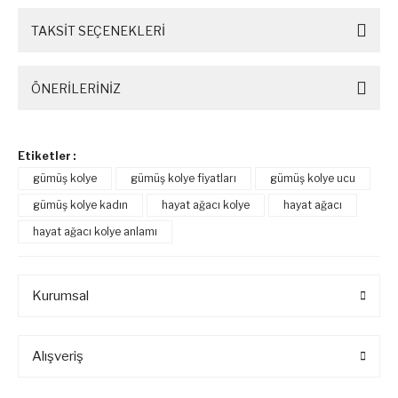
TAKSİT SEÇENEKLERİ
ÖNERİLERİNİZ
Etiketler :
gümüş kolye
gümüş kolye fiyatları
gümüş kolye ucu
gümüş kolye kadın
hayat ağacı kolye
hayat ağacı
hayat ağacı kolye anlamı
Kurumsal
Alışveriş