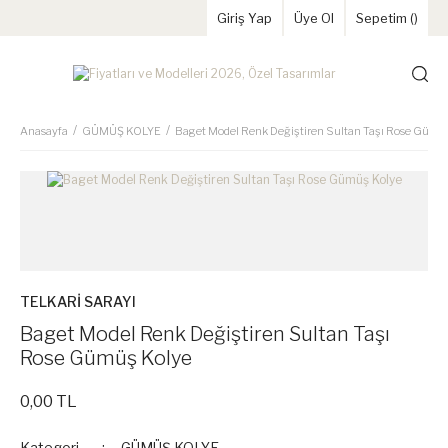
Giriş Yap
Üye Ol
Sepetim (
)
Anasayfa
GÜMÜŞ KOLYE
Baget Model Renk Değiştiren Sultan Taşı Rose Gümü
TELKARİ SARAYI
Baget Model Renk Değiştiren Sultan Taşı
Rose Gümüş Kolye
0,00 TL
Kategori
GÜMÜŞ KOLYE