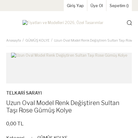
Giriş Yap
Üye Ol
Sepetim (
)
Anasayfa
GÜMÜŞ KOLYE
Uzun Oval Model Renk Değiştiren Sultan Taşı Rose 
TELKARİ SARAYI
Uzun Oval Model Renk Değiştiren Sultan
Taşı Rose Gümüş Kolye
0,00 TL
Kategori
GÜMÜŞ KOLYE