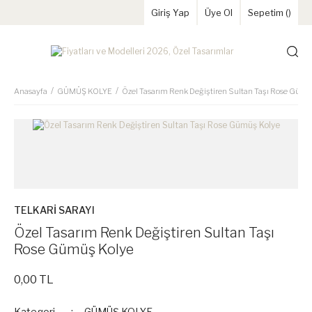
Giriş Yap
Üye Ol
Sepetim (
)
Anasayfa
GÜMÜŞ KOLYE
Özel Tasarım Renk Değiştiren Sultan Taşı Rose Gümü
TELKARİ SARAYI
Özel Tasarım Renk Değiştiren Sultan Taşı
Rose Gümüş Kolye
0,00 TL
Kategori
GÜMÜŞ KOLYE