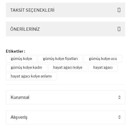
TAKSİT SEÇENEKLERİ
ÖNERİLERİNİZ
Etiketler :
gümüş kolye
gümüş kolye fiyatları
gümüş kolye ucu
gümüş kolye kadın
hayat ağacı kolye
hayat ağacı
hayat ağacı kolye anlamı
Kurumsal
Alışveriş