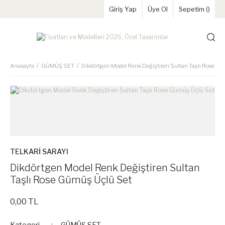
Giriş Yap
Üye Ol
Sepetim (
)
Anasayfa
GÜMÜŞ SET
Dikdörtgen Model Renk Değiştiren Sultan Taşlı Rose G
TELKARİ SARAYI
Dikdörtgen Model Renk Değiştiren Sultan
Taşlı Rose Gümüş Üçlü Set
0,00 TL
Kategori
GÜMÜŞ SET