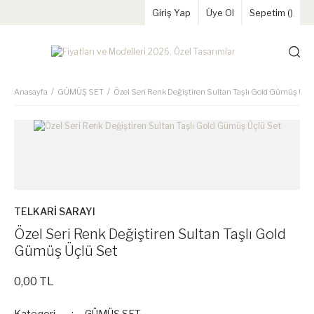
Giriş Yap
Üye Ol
Sepetim (
)
Anasayfa
GÜMÜŞ SET
Özel Seri Renk Değiştiren Sultan Taşlı Gold Gümüş Üçl
TELKARİ SARAYI
Özel Seri Renk Değiştiren Sultan Taşlı Gold
Gümüş Üçlü Set
0,00 TL
Kategori
GÜMÜŞ SET