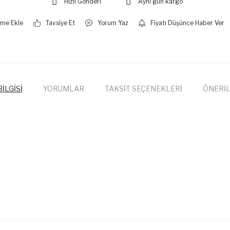
Hızlı Gönderi
Aynı gün kargo
Tavsiye Et
Yorum Yaz
Fiyatı Düşünce Haber Ver
İLGİSİ
YORUMLAR
TAKSİT SEÇENEKLERİ
ÖNERİL
onularda yetersiz gördüğünüz noktaları öneri formunu kullanarak tarafımıza
Bu ürüne ilk yorumu siz yapın!