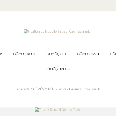
İK
GÜMÜŞ KÜPE
GÜMÜŞ SET
GÜMÜŞ SAAT
GÜ
GÜMÜŞ HALHAL
Anasayfa
GÜMÜŞ YÜZÜK
Yaprak Desenli Gümüş Yüzük