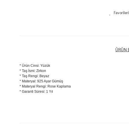
ÜRÜN B
* Ürün Cinsi: Yüzük
* Taş İsmi: Zirkon
* Taş Rengi: Beyaz
* Materyal: 925 Ayar Gümüş
* Materyal Rengi: Rose Kaplama
* Garanti Süresi: 1 Yıl
Bu ürünün fiyat bilgisi, resim, ürün açıklamalarında ve diğer k
Görüş ve önerileriniz için teşekkür ederiz.
Ürün resmi kalitesiz, bozuk veya görüntülenemiyor.