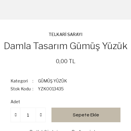
TELKARİ SARAYI
Damla Tasarım Gümüş Yüzük
0,00 TL
Kategori
GÜMÜŞ YÜZÜK
Stok Kodu
YZK0013435
Adet
Sepete Ekle