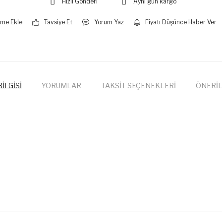
Hızlı Gönderi
Aynı gün kargo
Tavsiye Et
Yorum Yaz
Fiyatı Düşünce Haber Ver
İLGİSİ
YORUMLAR
TAKSİT SEÇENEKLERİ
ÖNERİL
onularda yetersiz gördüğünüz noktaları öneri formunu kullanarak tarafımıza
Bu ürüne ilk yorumu siz yapın!