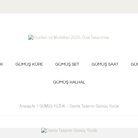
İK
GÜMÜŞ KÜPE
GÜMÜŞ SET
GÜMÜŞ SAAT
GÜ
GÜMÜŞ HALHAL
Anasayfa
GÜMÜŞ YÜZÜK
Damla Tasarım Gümüş Yüzük