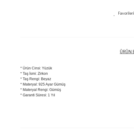
ÜRÜN B
* Ürün Cinsi: Yüzük
* Taş İsmi: Zirkon
* Taş Rengi: Beyaz
* Materyal: 925 Ayar Gümüş
* Materyal Rengi: Gümüş
* Garanti Süresi: 1 Yıl
Bu ürünün fiyat bilgisi, resim, ürün açıklamalarında ve diğer k
Görüş ve önerileriniz için teşekkür ederiz.
Ürün resmi kalitesiz, bozuk veya görüntülenemiyor.