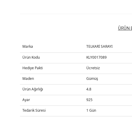
ÜRÜN B
Marka
TELKARİ SARAYI
Ürün Kodu
KLY0017089
Hediye Pakti
Ücretsiz
Maden
Gümüş
Ürün Ağırlığı
4.8
Ayar
925
Tedarik Süresi
1 Gün
Bu ürünün fiyat bilgisi, resim, ürün açıklamalarında ve diğer k