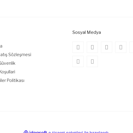
Bu ürüne ilk yorumu siz yapın!
Yorum Yaz
Sosyal Medya
da
Satış Sözleşmesi
 Güvenlik
Koşullari
iler Politikası
Gönder
ile
ideasoft
e-