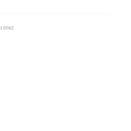
ERİNİZ
 iletebilirsiniz.