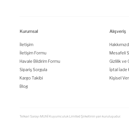
Görüş ve önerileriniz için teşekkür ederiz.
Ürün resmi kalitesiz, bozuk veya görüntülenemiyor.
Ürün açıklamasında eksik bilgiler bulunuyor.
Kurumsal
Alışveriş
Ürün bilgilerinde hatalar bulunuyor.
Ürün fiyatı diğer sitelerden daha pahalı.
İletişim
Hakkımız
Bu ürüne benzer farklı alternatifler olmalı.
İletişim Formu
Mesafeli 
Havale Bildirim Formu
Gizlilik ve
Sipariş Sorgula
İptal İade 
Kargo Takibi
Kişisel Ver
Blog
Telkari Sarayı MUNİ Kuyumculuk Limited Şirketinin yan kuruluşudur.