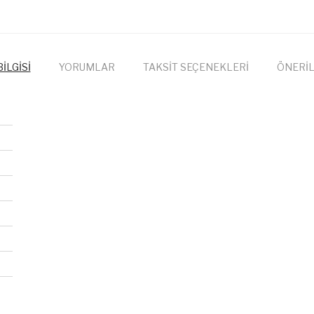
İLGİSİ
YORUMLAR
TAKSİT SEÇENEKLERİ
ÖNERİL
onularda yetersiz gördüğünüz noktaları öneri formunu kullanarak tarafımıza