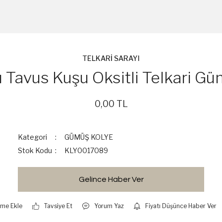
TELKARİ SARAYI
lı Tavus Kuşu Oksitli Telkari G
0,00 TL
Kategori
GÜMÜŞ KOLYE
Stok Kodu
KLY0017089
Gelince Haber Ver
Tavsiye Et
Yorum Yaz
Fiyatı Düşünce Haber Ver