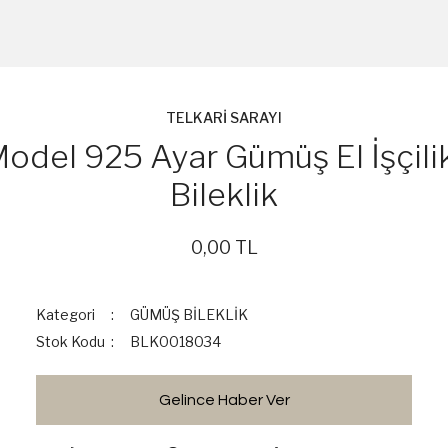
TELKARİ SARAYI
odel 925 Ayar Gümüş El İşçilikl
Bileklik
0,00 TL
Kategori
GÜMÜŞ BİLEKLİK
Stok Kodu
BLK0018034
Gelince Haber Ver