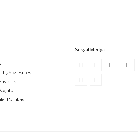
onularda yetersiz gördüğünüz noktaları öneri formunu kullanarak tarafımıza
Bu ürüne ilk yorumu siz yapın!
Yorum Yaz
Sosyal Medya
da
Satış Sözleşmesi
 Güvenlik
Koşullari
iler Politikası
Gönder