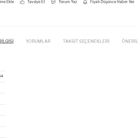
Tavsiye Et
Yorum Yaz
Fiyatı Düşünce Haber Ver
İLGİSİ
YORUMLAR
TAKSİT SEÇENEKLERİ
ÖNERİL
54