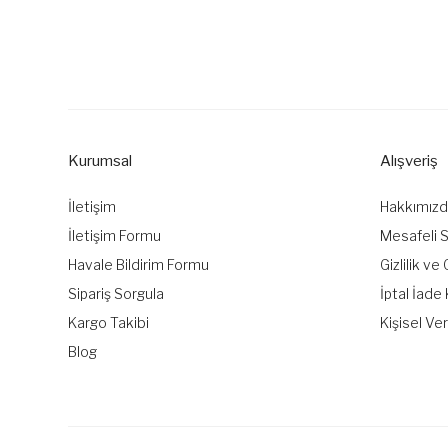
Bu ürünün fiyat bilgisi, resim, ürün açıklamalarında ve diğer k
Görüş ve önerileriniz için teşekkür ederiz.
Ürün resmi kalitesiz, bozuk veya görüntülenemiyor.
Ürün açıklamasında eksik bilgiler bulunuyor.
Kurumsal
Alışveriş
Ürün bilgilerinde hatalar bulunuyor.
Ürün fiyatı diğer sitelerden daha pahalı.
İletişim
Hakkımız
Bu ürüne benzer farklı alternatifler olmalı.
İletişim Formu
Mesafeli 
Havale Bildirim Formu
Gizlilik ve
Sipariş Sorgula
İptal İade 
Kargo Takibi
Kişisel Ver
Blog