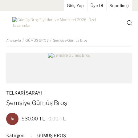
Giriş Yap
Üye Ol
Sepetim (
)
Anasayfa
GÜMÜŞ BROŞ
Şemsiye Gümüş Broş
TELKARİ SARAYI
Şemsiye Gümüş Broş
530,00 TL
0,00 TL
%
Kategori
GÜMÜŞ BROŞ