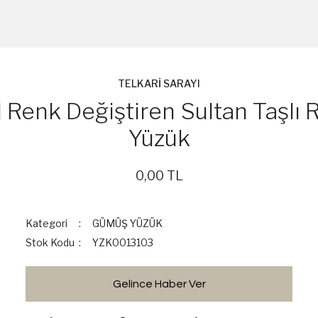
TELKARİ SARAYI
 Renk Değiştiren Sultan Taşlı
Yüzük
0,00 TL
Kategori
GÜMÜŞ YÜZÜK
Stok Kodu
YZK0013103
Gelince Haber Ver