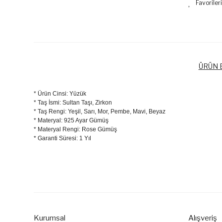
ÜRÜN B
* Ürün Cinsi: Yüzük
* Taş İsmi: Sultan Taşı, Zirkon
* Taş Rengi: Yeşil, Sarı, Mor, Pembe, Mavi, Beyaz
* Materyal: 925 Ayar Gümüş
* Materyal Rengi: Rose Gümüş
* Garanti Süresi: 1 Yıl
Bu ürünün fiyat bilgisi, resim, ürün açıklamalarında ve diğer k
Görüş ve önerileriniz için teşekkür ederiz.
Ürün resmi kalitesiz, bozuk veya görüntülenemiyor.
Ürün açıklamasında eksik bilgiler bulunuyor.
Kurumsal
Alışveriş
Ürün bilgilerinde hatalar bulunuyor.