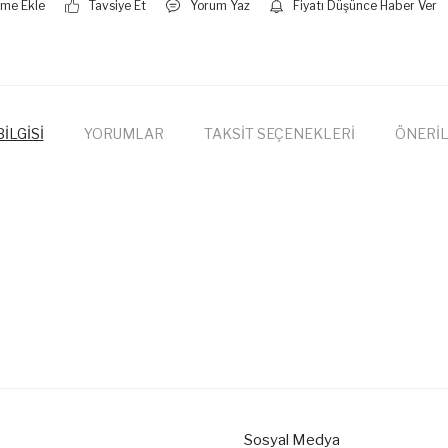
Tavsiye Et
Yorum Yaz
Fiyatı Düşünce Haber Ver
İLGİSİ
YORUMLAR
TAKSİT SEÇENEKLERİ
ÖNERİL
onularda yetersiz gördüğünüz noktaları öneri formunu kullanarak tarafımıza
Bu ürüne ilk yorumu siz yapın!
Yorum Yaz
Sosyal Medya