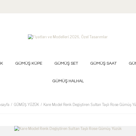
İK
GÜMÜŞ KÜPE
GÜMÜŞ SET
GÜMÜŞ SAAT
GÜ
GÜMÜŞ HALHAL
sayfa
GÜMÜŞ YÜZÜK
Kare Model Renk Değiştiren Sultan Taşlı Rose Gümüş Y