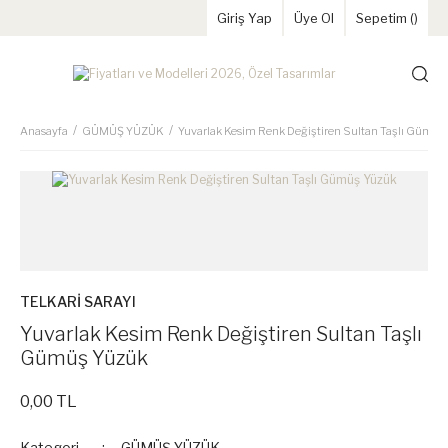
Giriş Yap
Üye Ol
Sepetim (
)
Anasayfa
GÜMÜŞ YÜZÜK
Yuvarlak Kesim Renk Değiştiren Sultan Taşlı Gümüş
TELKARİ SARAYI
Yuvarlak Kesim Renk Değiştiren Sultan Taşlı
Gümüş Yüzük
0,00 TL
Kategori
GÜMÜŞ YÜZÜK