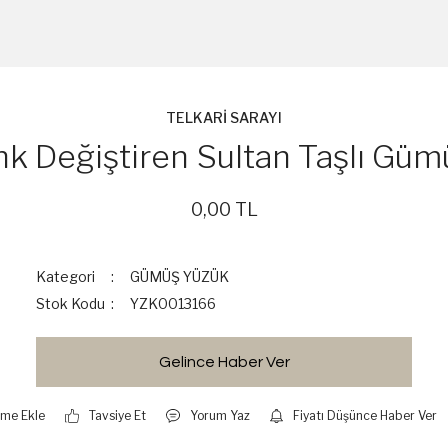
TELKARİ SARAYI
nk Değiştiren Sultan Taşlı Güm
0,00 TL
Kategori
GÜMÜŞ YÜZÜK
Stok Kodu
YZK0013166
Gelince Haber Ver
Tavsiye Et
Yorum Yaz
Fiyatı Düşünce Haber Ver