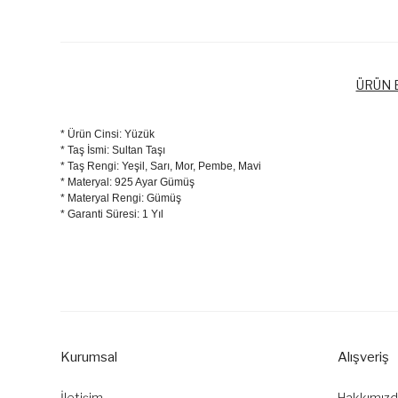
ÜRÜN B
* Ürün Cinsi: Yüzük
* Taş İsmi: Sultan Taşı
* Taş Rengi: Yeşil, Sarı, Mor, Pembe, Mavi
* Materyal: 925 Ayar Gümüş
* Materyal Rengi: Gümüş
* Garanti Süresi: 1 Yıl
Bu ürünün fiyat bilgisi, resim, ürün açıklamalarında ve diğer k
Görüş ve önerileriniz için teşekkür ederiz.
Ürün resmi kalitesiz, bozuk veya görüntülenemiyor.
Ürün açıklamasında eksik bilgiler bulunuyor.
Kurumsal
Alışveriş
Ürün bilgilerinde hatalar bulunuyor.
Ürün fiyatı diğer sitelerden daha pahalı.
İletişim
Hakkımız