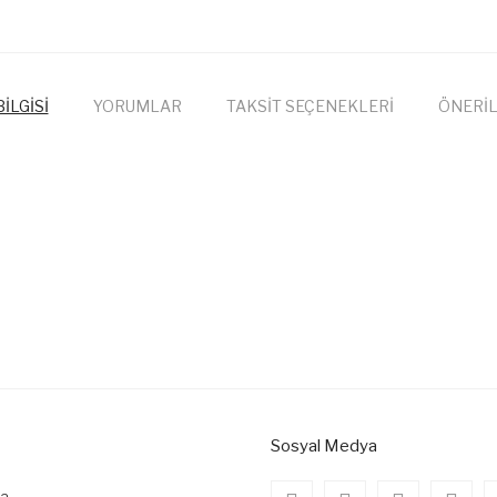
İLGİSİ
YORUMLAR
TAKSİT SEÇENEKLERİ
ÖNERİL
onularda yetersiz gördüğünüz noktaları öneri formunu kullanarak tarafımıza
Bu ürüne ilk yorumu siz yapın!
Yorum Yaz
Sosyal Medya
da