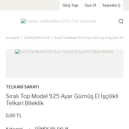
Giriş Yap
Üye Ol
Sepetim (
)
Anasayfa
GÜMÜŞ BİLEKLİK
Sıralı Top Model 925 Ayar Gümüş El İşçilikli Telkari
TELKARİ SARAYI
Sıralı Top Model 925 Ayar Gümüş El İşçilikli
Telkari Bileklik
0,00 TL
Kategori
GÜMÜŞ BİLEKLİK