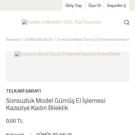
Giriş Yap
Üye Ol
Sepetim (
)
Anasayfa
GÜMÜŞ BİLEKLİK
Sonsuzluk Model Gümüş El İşlemesi Kazaziye Kadın
TELKARİ SARAYI
Sonsuzluk Model Gümüş El İşlemesi
Kazaziye Kadın Bileklik
0,00 TL
Kategori
GÜMÜŞ BİLEKLİK