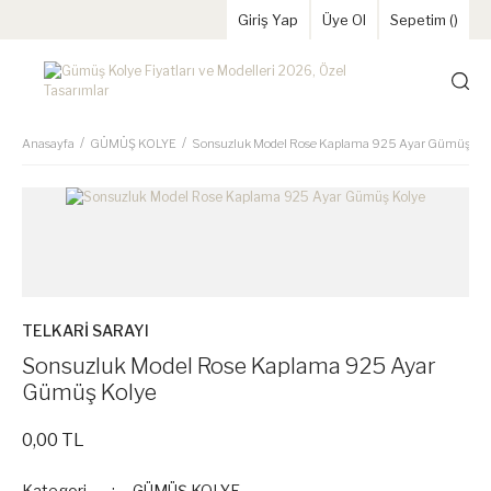
Giriş Yap
Üye Ol
Sepetim (
)
Anasayfa
GÜMÜŞ KOLYE
Sonsuzluk Model Rose Kaplama 925 Ayar Gümüş Ko
TELKARİ SARAYI
Sonsuzluk Model Rose Kaplama 925 Ayar
Gümüş Kolye
0,00 TL
Kategori
GÜMÜŞ KOLYE