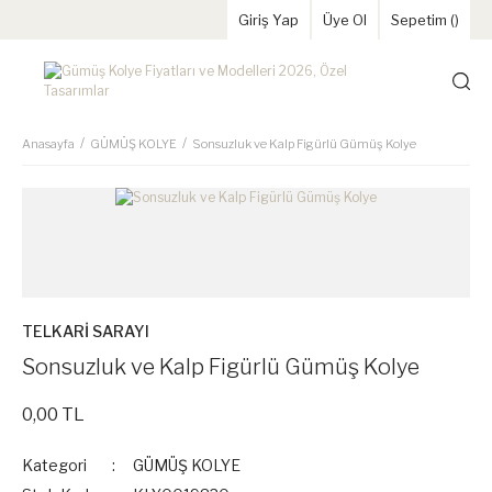
Giriş Yap
Üye Ol
Sepetim (
)
Anasayfa
GÜMÜŞ KOLYE
Sonsuzluk ve Kalp Figürlü Gümüş Kolye
TELKARİ SARAYI
Sonsuzluk ve Kalp Figürlü Gümüş Kolye
0,00 TL
Kategori
GÜMÜŞ KOLYE