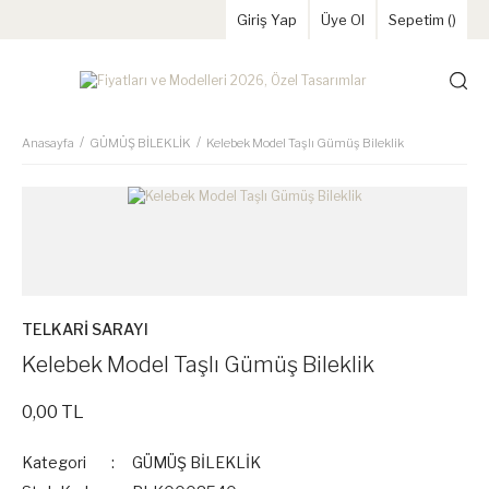
Giriş Yap
Üye Ol
Sepetim (
)
Anasayfa
GÜMÜŞ BİLEKLİK
Kelebek Model Taşlı Gümüş Bileklik
TELKARİ SARAYI
Kelebek Model Taşlı Gümüş Bileklik
0,00 TL
Kategori
GÜMÜŞ BİLEKLİK