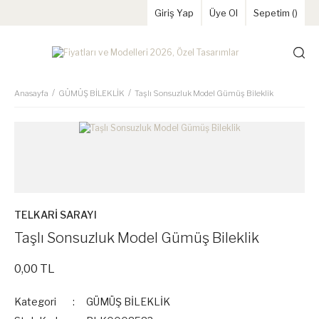
Giriş Yap
Üye Ol
Sepetim (
)
Anasayfa
GÜMÜŞ BİLEKLİK
Taşlı Sonsuzluk Model Gümüş Bileklik
TELKARİ SARAYI
Taşlı Sonsuzluk Model Gümüş Bileklik
0,00 TL
Kategori
GÜMÜŞ BİLEKLİK