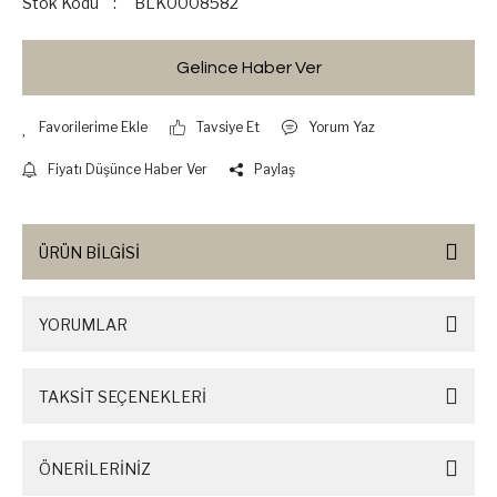
Stok Kodu
BLK0008582
Gelince Haber Ver
Tavsiye Et
Yorum Yaz
Fiyatı Düşünce Haber Ver
Paylaş
ÜRÜN BİLGİSİ
YORUMLAR
TAKSİT SEÇENEKLERİ
ÖNERİLERİNİZ