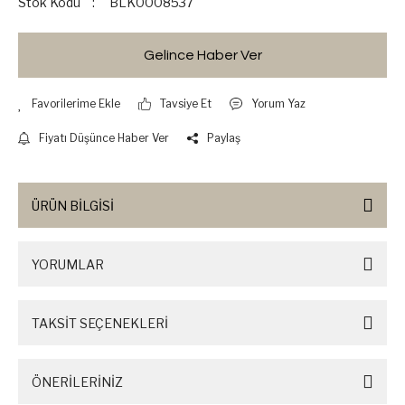
Stok Kodu
BLK0008537
Gelince Haber Ver
Tavsiye Et
Yorum Yaz
Fiyatı Düşünce Haber Ver
Paylaş
ÜRÜN BİLGİSİ
YORUMLAR
TAKSİT SEÇENEKLERİ
ÖNERİLERİNİZ