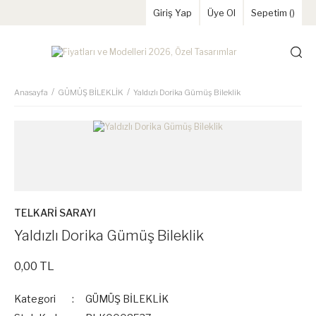
Giriş Yap
Üye Ol
Sepetim (
)
Anasayfa
GÜMÜŞ BİLEKLİK
Yaldızlı Dorika Gümüş Bileklik
TELKARİ SARAYI
Yaldızlı Dorika Gümüş Bileklik
0,00 TL
Kategori
GÜMÜŞ BİLEKLİK