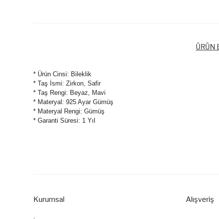
ÜRÜN B
* Ürün Cinsi: Bileklik
* Taş İsmi: Zirkon, Safir
* Taş Rengi: Beyaz, Mavi
* Materyal: 925 Ayar Gümüş
* Materyal Rengi: Gümüş
* Garanti Süresi: 1 Yıl
Bu ürünün fiyat bilgisi, resim, ürün açıklamalarında ve diğer k
Görüş ve önerileriniz için teşekkür ederiz.
Ürün resmi kalitesiz, bozuk veya görüntülenemiyor.
Ürün açıklamasında eksik bilgiler bulunuyor.
Kurumsal
Alışveriş
Ürün bilgilerinde hatalar bulunuyor.
Ürün fiyatı diğer sitelerden daha pahalı.