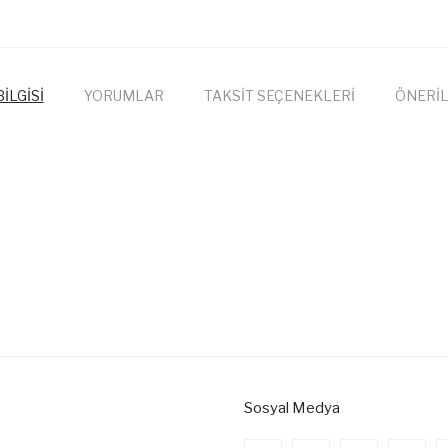
İLGİSİ
YORUMLAR
TAKSİT SEÇENEKLERİ
ÖNERİL
onularda yetersiz gördüğünüz noktaları öneri formunu kullanarak tarafımıza
Bu ürüne ilk yorumu siz yapın!
Yorum Yaz
Sosyal Medya