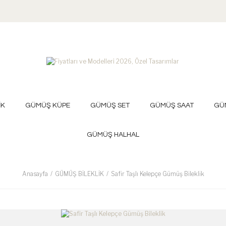
İK
GÜMÜŞ KÜPE
GÜMÜŞ SET
GÜMÜŞ SAAT
GÜ
GÜMÜŞ HALHAL
Anasayfa
GÜMÜŞ BİLEKLİK
Safir Taşlı Kelepçe Gümüş Bileklik