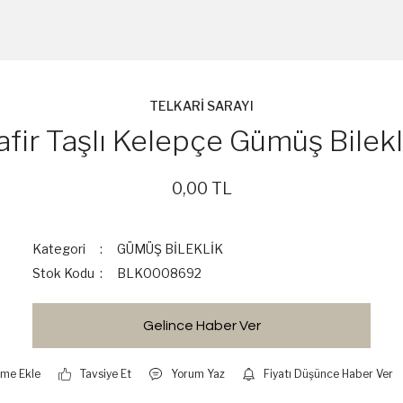
TELKARİ SARAYI
afir Taşlı Kelepçe Gümüş Bilekl
0,00 TL
Kategori
GÜMÜŞ BİLEKLİK
Stok Kodu
BLK0008692
Gelince Haber Ver
Tavsiye Et
Yorum Yaz
Fiyatı Düşünce Haber Ver