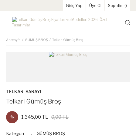
Giriş Yap
Üye Ol
Sepetim (
)
Anasayfa
GÜMÜŞ BROŞ
Telkari Gümüş Broş
TELKARİ SARAYI
Telkari Gümüş Broş
1.345,00 TL
0,00 TL
%
Kategori
GÜMÜŞ BROŞ