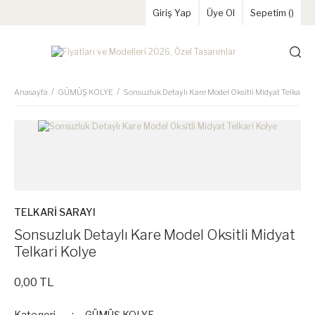
Giriş Yap
Üye Ol
Sepetim (
)
Anasayfa
GÜMÜŞ KOLYE
Sonsuzluk Detaylı Kare Model Oksitli Midyat Telkari K
TELKARİ SARAYI
Sonsuzluk Detaylı Kare Model Oksitli Midyat
Telkari Kolye
0,00 TL
Kategori
GÜMÜŞ KOLYE