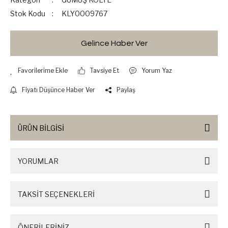
Stok Kodu
KLY0009767
Gelince Haber Ver
Tavsiye Et
Yorum Yaz
Fiyatı Düşünce Haber Ver
Paylaş
ÜRÜN BİLGİSİ
YORUMLAR
TAKSİT SEÇENEKLERİ
ÖNERİLERİNİZ