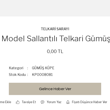
TELKARİ SARAYI
 Model Sallantılı Telkari Gümü
0,00 TL
Kategori
GÜMÜŞ KÜPE
Stok Kodu
KP0008081
Gelince Haber Ver
Tavsiye Et
Yorum Yaz
Fiyatı Düşünce Haber Ver