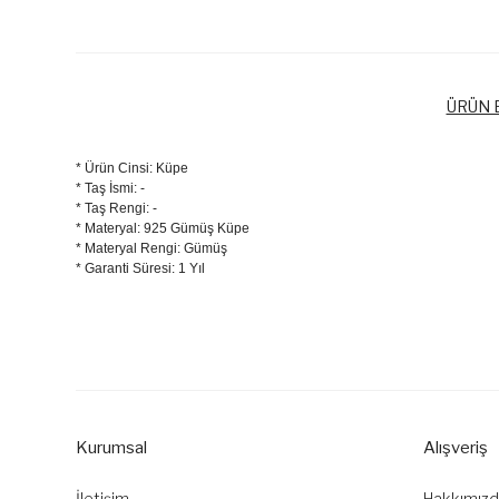
ÜRÜN B
* Ürün Cinsi: Küpe
* Taş İsmi: -
* Taş Rengi: -
* Materyal: 925 Gümüş Küpe
* Materyal Rengi: Gümüş
* Garanti Süresi: 1 Yıl
Bu ürünün fiyat bilgisi, resim, ürün açıklamalarında ve diğer k
Görüş ve önerileriniz için teşekkür ederiz.
Ürün resmi kalitesiz, bozuk veya görüntülenemiyor.
Ürün açıklamasında eksik bilgiler bulunuyor.
Kurumsal
Alışveriş
Ürün bilgilerinde hatalar bulunuyor.
Ürün fiyatı diğer sitelerden daha pahalı.
İletişim
Hakkımız