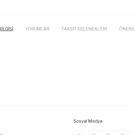
İLGİSİ
YORUMLAR
TAKSİT SEÇENEKLERİ
ÖNERİL
onularda yetersiz gördüğünüz noktaları öneri formunu kullanarak tarafımıza
Bu ürüne ilk yorumu siz yapın!
Yorum Yaz
Sosyal Medya
da