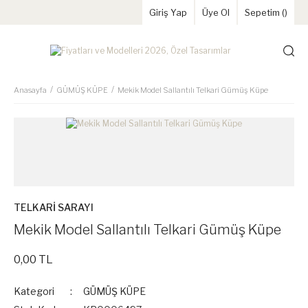
Giriş Yap
Üye Ol
Sepetim (
)
Anasayfa
GÜMÜŞ KÜPE
Mekik Model Sallantılı Telkari Gümüş Küpe
TELKARİ SARAYI
Mekik Model Sallantılı Telkari Gümüş Küpe
0,00 TL
Kategori
GÜMÜŞ KÜPE