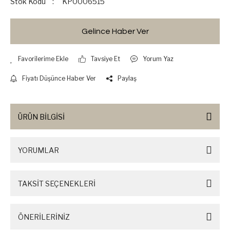
Stok Kodu
KP0006515
Gelince Haber Ver
Tavsiye Et
Yorum Yaz
Fiyatı Düşünce Haber Ver
Paylaş
ÜRÜN BİLGİSİ
YORUMLAR
TAKSİT SEÇENEKLERİ
ÖNERİLERİNİZ