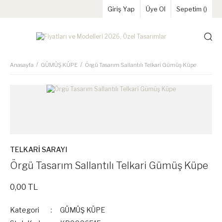
Giriş Yap
Üye Ol
Sepetim (
)
Anasayfa
GÜMÜŞ KÜPE
Örgü Tasarım Sallantılı Telkari Gümüş Küpe
TELKARİ SARAYI
Örgü Tasarım Sallantılı Telkari Gümüş Küpe
0,00 TL
Kategori
GÜMÜŞ KÜPE