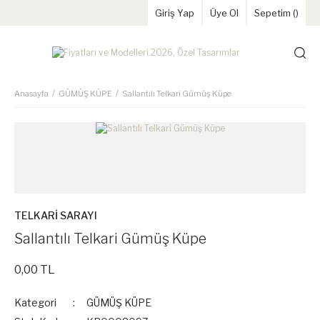
Giriş Yap
Üye Ol
Sepetim (
)
Anasayfa
GÜMÜŞ KÜPE
Sallantılı Telkari Gümüş Küpe
TELKARİ SARAYI
Sallantılı Telkari Gümüş Küpe
0,00 TL
Kategori
GÜMÜŞ KÜPE