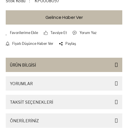
Stok Kodu
KP0008097
Gelince Haber Ver
Tavsiye Et
Yorum Yaz
Fiyatı Düşünce Haber Ver
Paylaş
ÜRÜN BİLGİSİ
YORUMLAR
TAKSİT SEÇENEKLERİ
ÖNERİLERİNİZ