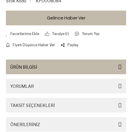
Stok Kodu
KP0008084
Gelince Haber Ver
Tavsiye Et
Yorum Yaz
Fiyatı Düşünce Haber Ver
Paylaş
ÜRÜN BİLGİSİ
YORUMLAR
TAKSİT SEÇENEKLERİ
ÖNERİLERİNİZ