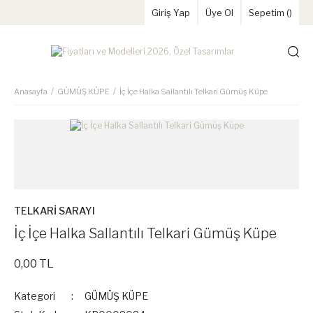
Giriş Yap
Üye Ol
Sepetim (
)
Anasayfa
GÜMÜŞ KÜPE
İç İçe Halka Sallantılı Telkari Gümüş Küpe
TELKARİ SARAYI
İç İçe Halka Sallantılı Telkari Gümüş Küpe
0,00 TL
Kategori
GÜMÜŞ KÜPE