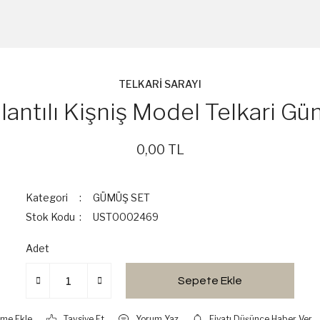
TELKARİ SARAYI
lantılı Kişniş Model Telkari G
0,00 TL
Kategori
GÜMÜŞ SET
Stok Kodu
UST0002469
Adet
Sepete Ekle
Tavsiye Et
Yorum Yaz
Fiyatı Düşünce Haber Ver