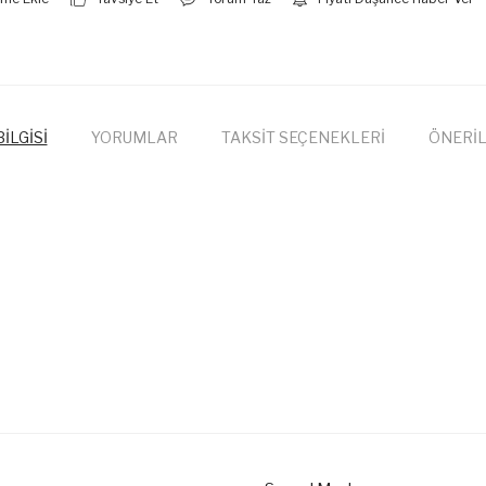
İLGİSİ
YORUMLAR
TAKSİT SEÇENEKLERİ
ÖNERİL
onularda yetersiz gördüğünüz noktaları öneri formunu kullanarak tarafımıza
Bu ürüne ilk yorumu siz yapın!
Yorum Yaz