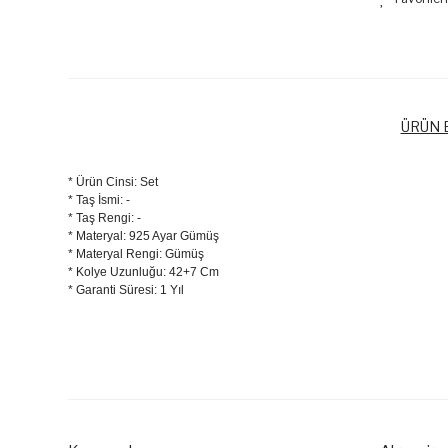
ÜRÜN B
* Ürün Cinsi: Set
* Taş İsmi: -
* Taş Rengi: -
* Materyal: 925 Ayar Gümüş
* Materyal Rengi: Gümüş
* Kolye Uzunluğu: 42+7 Cm
* Garanti Süresi: 1 Yıl
Bu ürünün fiyat bilgisi, resim, ürün açıklamalarında ve diğer k
Görüş ve önerileriniz için teşekkür ederiz.
Ürün resmi kalitesiz, bozuk veya görüntülenemiyor.
Ürün açıklamasında eksik bilgiler bulunuyor.