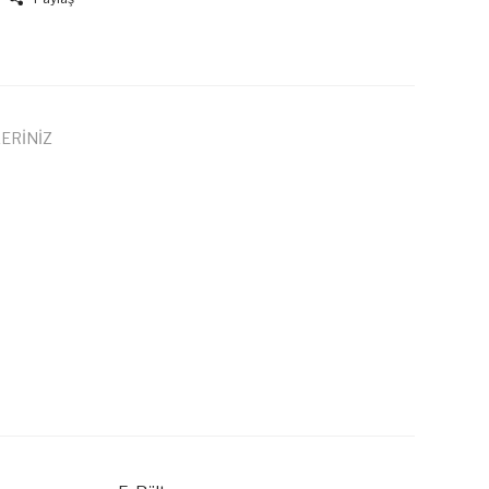
ERİNİZ
 iletebilirsiniz.