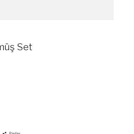
ümüş Set
Paylaş