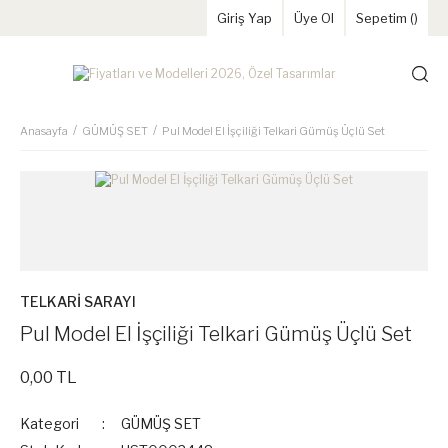
Giriş Yap
Üye Ol
Sepetim (
)
Anasayfa
GÜMÜŞ SET
Pul Model El İşçiliği Telkari Gümüş Üçlü Set
TELKARİ SARAYI
Pul Model El İşçiliği Telkari Gümüş Üçlü Set
0,00 TL
Kategori
GÜMÜŞ SET