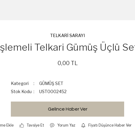
TELKARİ SARAYI
İşlemeli Telkari Gümüş Üçlü Se
0,00 TL
Kategori
GÜMÜŞ SET
Stok Kodu
UST0002452
Gelince Haber Ver
Tavsiye Et
Yorum Yaz
Fiyatı Düşünce Haber Ver