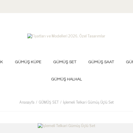
İK
GÜMÜŞ KÜPE
GÜMÜŞ SET
GÜMÜŞ SAAT
GÜ
GÜMÜŞ HALHAL
Anasayfa
GÜMÜŞ SET
İşlemeli Telkari Gümüş Üçlü Set