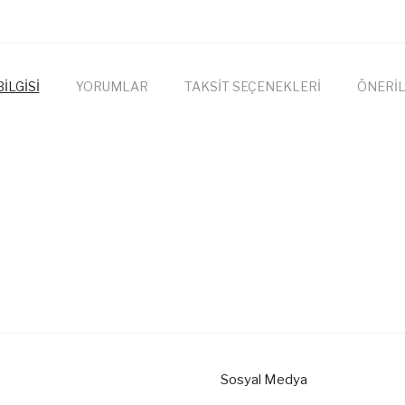
İLGİSİ
YORUMLAR
TAKSİT SEÇENEKLERİ
ÖNERİL
onularda yetersiz gördüğünüz noktaları öneri formunu kullanarak tarafımıza
Bu ürüne ilk yorumu siz yapın!
Yorum Yaz
Sosyal Medya