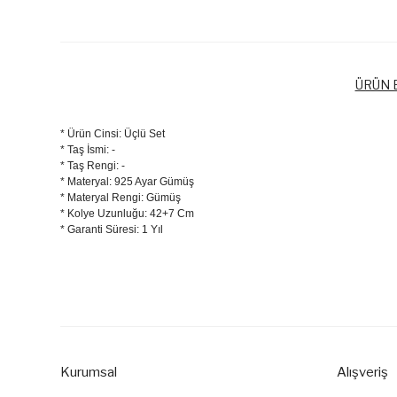
ÜRÜN B
* Ürün Cinsi: Üçlü Set
* Taş İsmi: -
* Taş Rengi: -
* Materyal: 925 Ayar Gümüş
* Materyal Rengi: Gümüş
* Kolye Uzunluğu: 42+7 Cm
* Garanti Süresi: 1 Yıl
Bu ürünün fiyat bilgisi, resim, ürün açıklamalarında ve diğer k
Görüş ve önerileriniz için teşekkür ederiz.
Ürün resmi kalitesiz, bozuk veya görüntülenemiyor.
Ürün açıklamasında eksik bilgiler bulunuyor.
Kurumsal
Alışveriş
Ürün bilgilerinde hatalar bulunuyor.