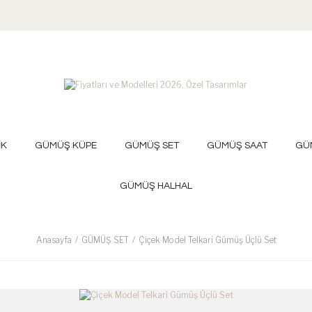
İK
GÜMÜŞ KÜPE
GÜMÜŞ SET
GÜMÜŞ SAAT
GÜ
GÜMÜŞ HALHAL
Anasayfa
GÜMÜŞ SET
Çiçek Model Telkari Gümüş Üçlü Set