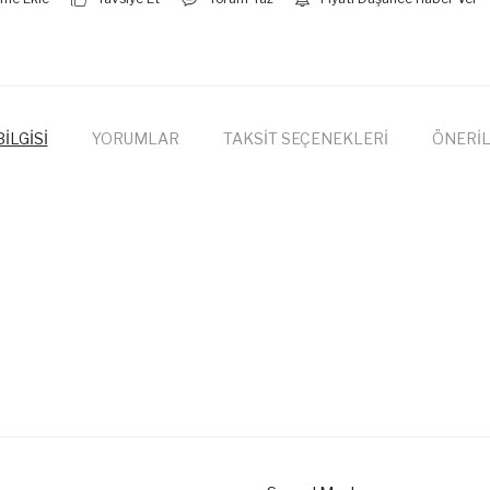
İLGİSİ
YORUMLAR
TAKSİT SEÇENEKLERİ
ÖNERİL
onularda yetersiz gördüğünüz noktaları öneri formunu kullanarak tarafımıza
Bu ürüne ilk yorumu siz yapın!
Yorum Yaz