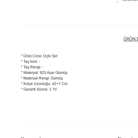
ÜRÜN B
* Ürün Cinsi: Üçlü Set
* Taş İsmi: -
* Taş Rengi: -
* Materyal: 925 Ayar Gümüş
* Materyal Rengi: Gümüş
* Kolye Uzunluğu: 42+7 Cm
* Garanti Süresi: 1 Yıl
Bu ürünün fiyat bilgisi, resim, ürün açıklamalarında ve diğer k
Görüş ve önerileriniz için teşekkür ederiz.
Ürün resmi kalitesiz, bozuk veya görüntülenemiyor.
Ürün açıklamasında eksik bilgiler bulunuyor.