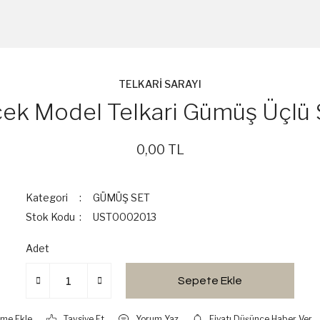
TELKARİ SARAYI
çek Model Telkari Gümüş Üçlü 
0,00 TL
Kategori
GÜMÜŞ SET
Stok Kodu
UST0002013
Adet
Sepete Ekle
Tavsiye Et
Yorum Yaz
Fiyatı Düşünce Haber Ver