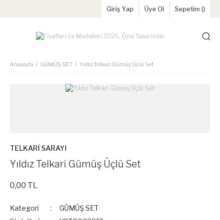
Giriş Yap
Üye Ol
Sepetim (
)
Anasayfa
GÜMÜŞ SET
Yıldız Telkari Gümüş Üçlü Set
TELKARİ SARAYI
Yıldız Telkari Gümüş Üçlü Set
0,00 TL
Kategori
GÜMÜŞ SET