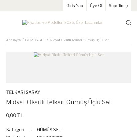
Giriş Yap
Üye Ol
Sepetim (
)
Anasayfa
GÜMÜŞ SET
Midyat Oksitli Telkari Gümüş Üçlü Set
TELKARİ SARAYI
Midyat Oksitli Telkari Gümüş Üçlü Set
0,00 TL
Kategori
GÜMÜŞ SET