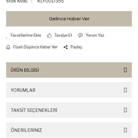
Stok Kodu
KLY0017355
Gelince Haber Ver
Tavsiye Et
Yorum Yaz
Fiyatı Düşünce Haber Ver
Paylaş
ÜRÜN BİLGİSİ
YORUMLAR
TAKSİT SEÇENEKLERİ
ÖNERİLERİNİZ